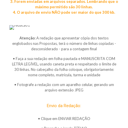
3. Forem enviadas em arquivos separados. Lembrando que o
máximo permitido são 30 linhas.
4. O arquivo de envio NÃO pode ser maior do que 300 kb.
Atenção:
A redação que apresentar cópia dos textos
englobados nas Propostas, terá o número de linhas copiadas -
desconsiderado - para a contagem final
• Faça a sua redação em folha pautada e MANUSCRITA COM
LETRA LEGÍVEL, usando caneta preta e respeitando o limite de
30 linhas. No cabeçalho da folha coloque, obrigatoriamente:
nome completo, matrícula, turma e unidade
• Fotografe a redação com um aparelho celular, gerando um
arquivo extensão JPEG
Envio da Redação:
• Clique em ENVIAR REDAÇÃO