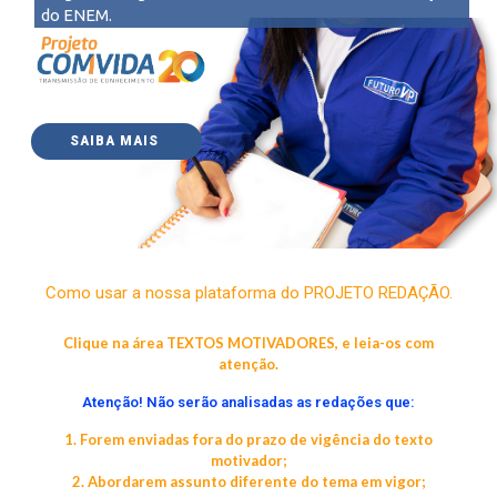
do ENEM.
SAIBA MAIS
Como usar a nossa plataforma do PROJETO REDAÇÃO.
Clique na área TEXTOS MOTIVADORES, e leia-os com
atenção.
Atenção! Não serão analisadas as redações que:
1. Forem enviadas fora do prazo de vigência do texto
motivador;
2. Abordarem assunto diferente do tema em vigor;