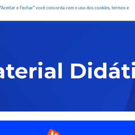
m "Aceitar e Fechar" você concorda com o uso dos cookies, termos e
s
Unidades
Biblioteca Digital
Lojas Virtuais
terial Didát