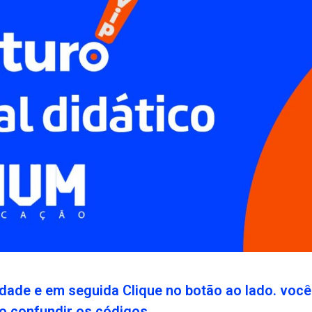
idade e em seguida Clique no botão ao lado. voc
o confundir os códigos.