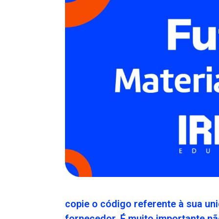
copie o código referente à sua un
fornecedor. É muito importante nã