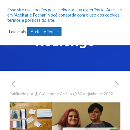
Esse site usa cookies para melhorar sua experiência. Ao clicar
em "Aceitar e Fechar" você concorda com o uso dos cookies,
termos e políticas do site.
LapBooks –
Leia mais
Aceitar e Fechar
Realengo
Publicado por
Guilherme d'Acri
no
30 de junho de 2022