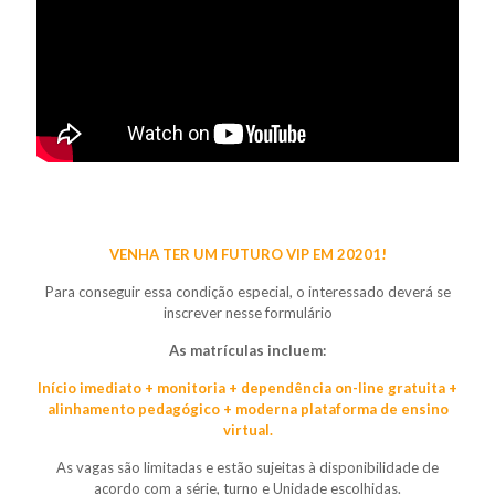
VENHA TER UM FUTURO VIP EM 20201!
Para conseguir essa condição especial, o interessado deverá se
inscrever nesse formulário
As matrículas incluem:
Início imediato + monitoria + dependência on-line gratuita +
alinhamento pedagógico + moderna plataforma de ensino
virtual.
As vagas são limitadas e estão sujeitas à disponibilidade de
acordo com a série, turno e Unidade escolhidas.