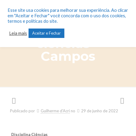
Esse site usa cookies para melhorar sua experiência. Ao clicar
em "Aceitar e Fechar" você concorda com o uso dos cookies,
termos e políticas do site.
Dinâmica de
Leia mais
Aceitar e Fechar
ciências –
Campos
Publicado por
Guilherme d'Acri
no
29 de junho de 2022
Disciplina Ciências