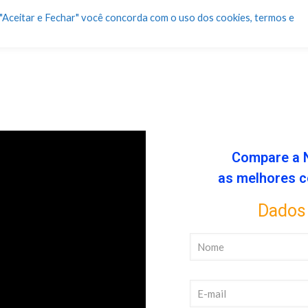
m "Aceitar e Fechar" você concorda com o uso dos cookies, termos e
Compare a 
as melhores c
Dados 